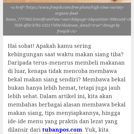
<a href="https://www.freepik.com/free-photo/high-view-variety-
organic-food-
boxes_7777062.htm#fromView=search&page=1&position=39&uuid=cbe
763b-4f50-b7b5-132177d9e7da&new_detail=true">Image by
freepik</a>
Hai sobat! Apakah kamu sering
kebingungan saat waktu makan siang tiba?
Daripada terus-menerus membeli makanan
di luar, kenapa tidak mencoba membawa
bekal makan siang sendiri? Membawa bekal
bukan hanya lebih hemat, tetapi juga jauh
lebih sehat. Dalam artikel ini, kita akan
membahas berbagai alasan membawa bekal
makan siang, tips menyiapkannya, hingga
ide-ide menu yang praktis dan lezat yang
dilansir dari
tubanpos.com
. Yuk, kita