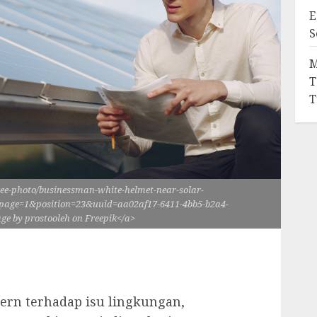
E
S
M
T
T
ree-photo/businessman-white-helmet-near-solar-
page=1&position=23&uuid=aa02af17-6411-4bb5-b2a4-
e by prostooleh on Freepik</a>
ern terhadap isu lingkungan,