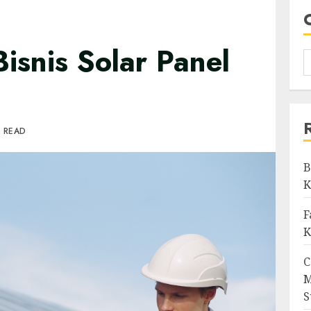
snis Solar Panel
N READ
B
K
F
K
C
M
S