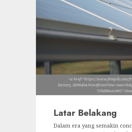
<a href="https://www.freepik.com/f
battery_8896404.htm#fromView=search&
759498aac865">Imag
Latar Belakang
Dalam era yang semakin conc