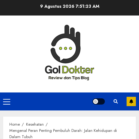
Skip
9 Agustus 2026
7:51:24 AM
to
content
Primary
Menu
Home
Kesehatan
Mengenal Peran Penting Pembuluh Darah: Jalan Kehidupan di
Dalam Tubuh