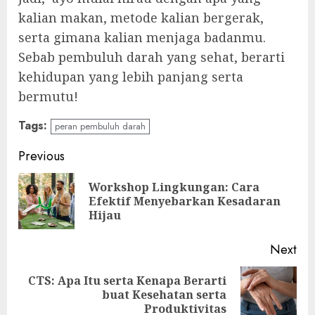
kalian makan, metode kalian bergerak,
serta gimana kalian menjaga badanmu.
Sebab pembuluh darah yang sehat, berarti
kehidupan yang lebih panjang serta
bermutu!
Tags:
peran pembuluh darah
Continue
Previous
Reading
Workshop Lingkungan: Cara
Pre
Efektif Menyebarkan Kesadaran
pos
Hijau
Next
CTS: Apa Itu serta Kenapa Berarti
Next
buat Kesehatan serta
post:
Produktivitas