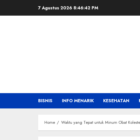
Skip
7 Agustus 2026
8:46:43 PM
to
content
BISNIS
INFO MENARIK
KESEHATAN
Home
Waktu yang Tepat untuk Minum Obat Koleste