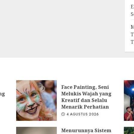
E
S
M
T
T
Face Painting, Seni
ng
Melukis Wajah yang
Kreatif dan Selalu
Menarik Perhatian
4 AGUSTUS 2026
Menurunnya Sistem