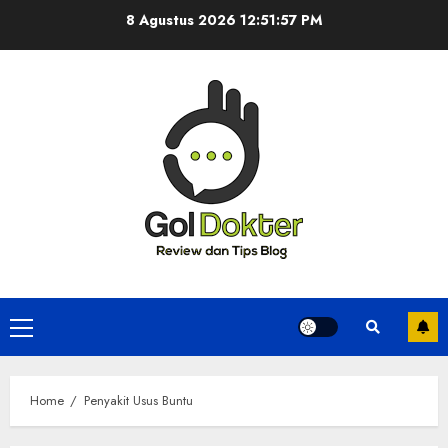
Skip
8 Agustus 2026
12:51:57 PM
to
content
Primary
Menu
Home
Penyakit Usus Buntu